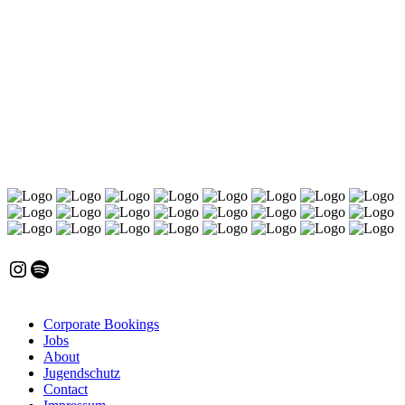
Direkt angebunden erweitert der YUCA Club Köln das Konzept um
einen zweiten Floor und ein genreoffenes Programm. Von Hip-Hop
und House bis Jazz, Latin und alternative Clubmusik treffen hier
unterschiedliche Szenen aufeinander. Artists wie Kaytranada,
GoldLink oder 070 Shake haben hier bereits gespielt.
Instagram
Spotify
Corporate Bookings
Jobs
About
Jugendschutz
Contact